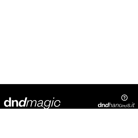
Dnd Martinelli S.r.l.
Via Piani di Mura, 2
25070 – Casto (BS)