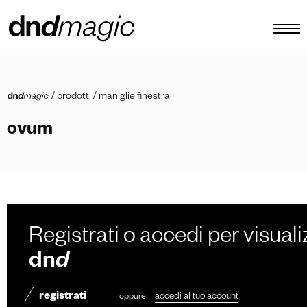
configuratore
/
prodotti
/
maniglie finestra
cataloghi
ovum
prodotti
virtual tour
video tutorial
maniglioni custom
Registrati o accedi per visuali
altro
dn
d
registrati
oppure
accedi al tuo account
IT