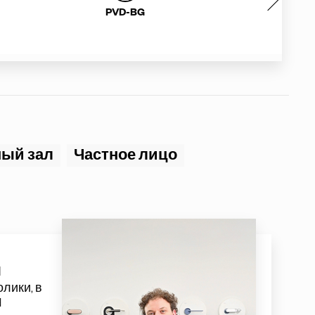
ый зал
Частное лицо
я
олики
, в
d