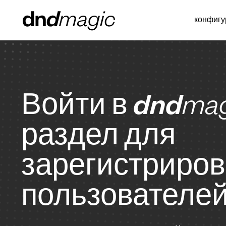
конфигу
Войти в
dnd
mag
раздел для
зарегистриро
пользователе