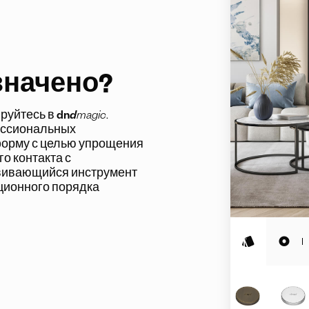
значено?
ируйтесь в
dn
d
magic
.
ессиональных
форму с целью
упрощения
о контакта с
вивающийся инструмент
ционного порядка