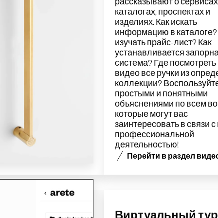
рассказывают о сервисах
каталогах, проспектах и
изделиях. Как
искать
информацию
в каталоге?
изучать
прайс-лист? Как
устанавливается
запорн
система? Где
посмотреть
видео все ручки из опре
коллекции? Воспользуйт
простыми и понятными
объяснениями
по всем во
которые могут
вас
заинтересовать
в связи с
профессиональной
деятельностью!
Перейти в раздел виде
Виртуальный ту