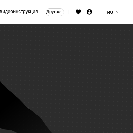
видеоинструкция
Другое
RU
ые тяговые ручки