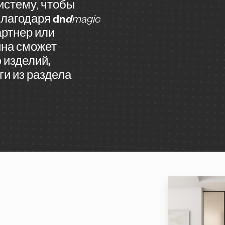
истему, чтобы
Благодаря
dn
d
magic
артнер или
йна сможет
 изделий,
ги из раздела