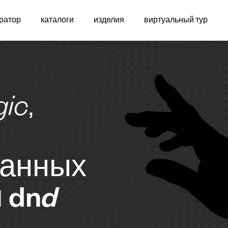
ратор
каталоги
изделия
виртуальный тур
индивидуальн
ic
,
ванных
й
dn
d