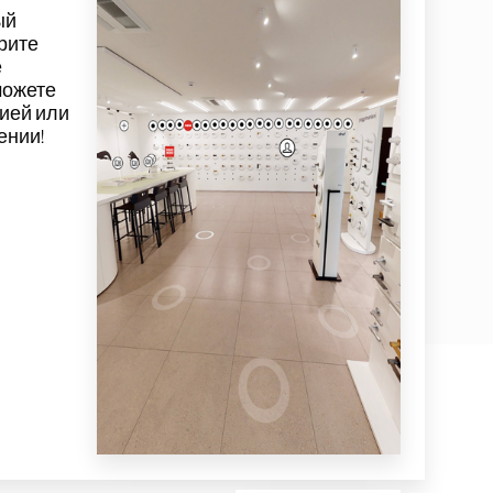
ый
трите
е
 можете
цией
или
ении!