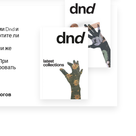
и Dnd и
отите ли
и же
При
ровать
логов