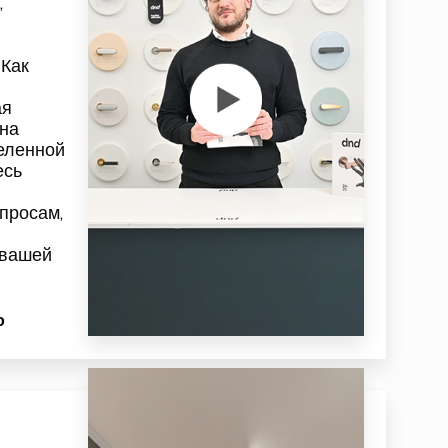
,
 Как
ая
на
деленной
есь
просам,
 вашей
о
р