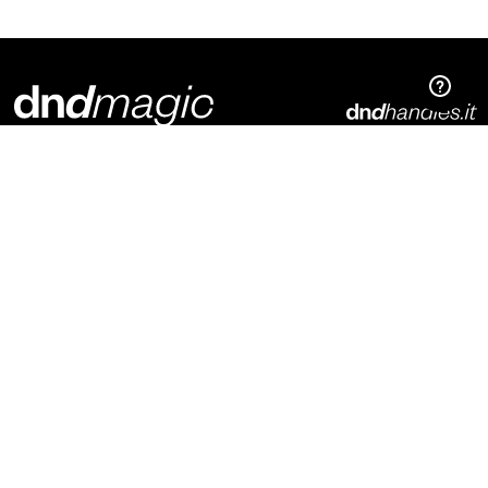
Dnd Martinelli S.r.l.
Via Piani di Mura, 2
25070 – Casto (BS)
Italia
t. +39 0365 899113
info@dndhandles.it
Iscriviti alla newsletter
E-mail
*