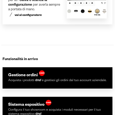
per te?
Salva o scarica la
configurazione
per averla sempre
a portata di mano.
vai al configuratore
Funzionalità in arrivo
soon
Gestione ordini
Acquista i prodotti
dn
d
e gestisci gli ordini dal tuo account aziendale.
soon
Sistema espositivo
Configura il tuo showroom e acquista i moduli necessari per il tuo
sistema espositivo
dn
d
.