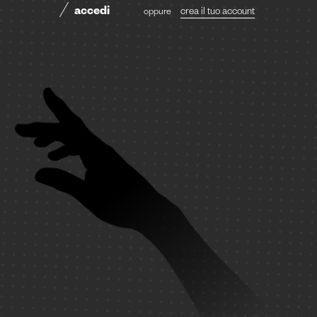
accedi
oppure
crea il tuo account