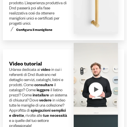
prodotto. L’esperienza produttiva di
Dnd passerà poi alla fase
realizzativa così da ottenere
maniglioni unici e certificati per
progetti unici.
Configura il maniglione
Video tutorial
Un’area dedicata ai
video
in cui i
referenti di Dnd illustrano nel
dettaglio servizi, cataloghi, listini e
prodotti. Come
consultare
il
catalogo? Come
leggere
il listino
prezzi? Come
installare
un sistema
di chiusura? Dove
vedere
in video
tutte le maniglie di una collezione?
Approfitta di
spiegazioni semplici
e dirette
, rivolte alle
tue necessità
e a quelle del tuo settore
professionale!