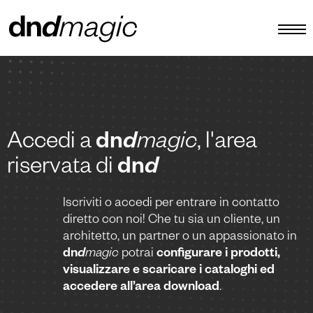
configuratore
cataloghi
prodotti
Accedi a
dn
d
magic
, l'area
riservata di
dn
d
virtual tour
video tutorial
Iscriviti o accedi per entrare in contatto
diretto con noi!
Che tu sia un cliente, un
maniglioni custom
architetto, un partner o un appassionato
in
dn
d
magic
potrai
altro
configurare i prodotti,
visualizzare e scaricare i cataloghi ed
accedere all’area download
.
IT