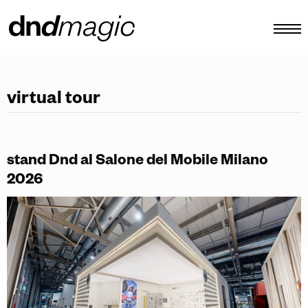
configuratore
virtual tour
cataloghi
prodotti
stand Dnd al Salone del Mobile Milano
virtual tour
2026
video tutorial
maniglioni custom
altro
IT