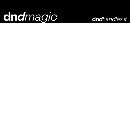
Dnd Martinelli S.r.l.
Via Piani di Mura, 2
25070 – Casto (BS)
Italia
t. +39 0365 899113
info@dndhandles.it
Iscriviti alla newsletter
E-mail
*