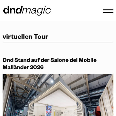
konfigurator
virtuellen Tour
kataloge
produkte
Dnd Stand auf der Salone del Mobile
virtuelle tour
Mailänder 2026
video tutorial
maßgefertigte ziehgriffe
Andere
DE