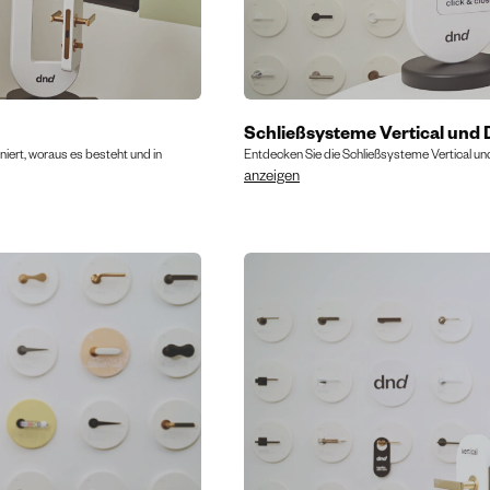
Schließsysteme Vertical und
iert, woraus es besteht und in
Entdecken Sie die Schließsysteme Vertical u
anzeigen