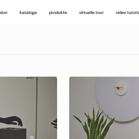
ator
kataloge
produkte
virtuelle tour
video tutori