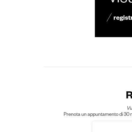
vis
regist
R
Vu
Prenota un appuntamento di 30 min