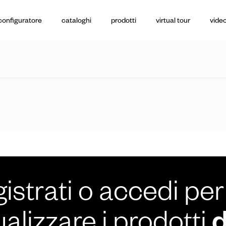
configuratore
cataloghi
prodotti
virtual tour
video
istrati o accedi per