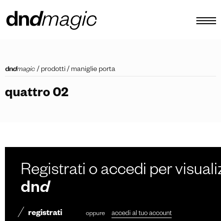
configuratore
/
prodotti
/
maniglie porta
cataloghi
quattro 02
prodotti
virtual tour
video tutorial
maniglioni custom
Registrati o accedi per visuali
altro
dn
d
registrati
oppure
accedi al tuo account
IT