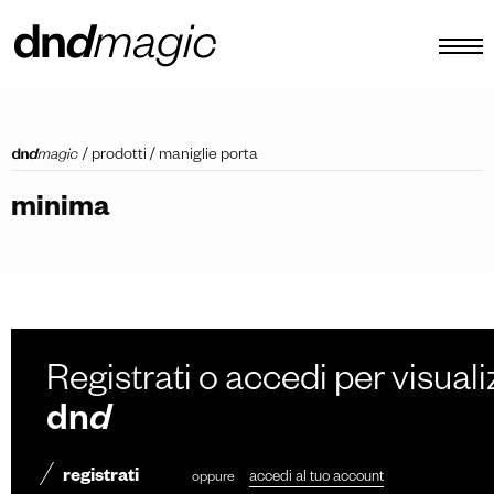
configuratore
/
prodotti
/
maniglie porta
cataloghi
minima
prodotti
virtual tour
video tutorial
maniglioni custom
Registrati o accedi per visuali
altro
dn
d
registrati
oppure
accedi al tuo account
IT