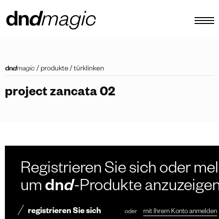
konfigurator
/
produkte
/
türklinken
kataloge
project zancata 02
produkte
virtuelle tour
video tutorial
maßgefertigte ziehgriffe
Registrieren Sie sich oder mel
Andere
um
dn
d
-Produkte anzuzeige
registrieren Sie sich
oder
mit Ihrem Konto anmelden
DE