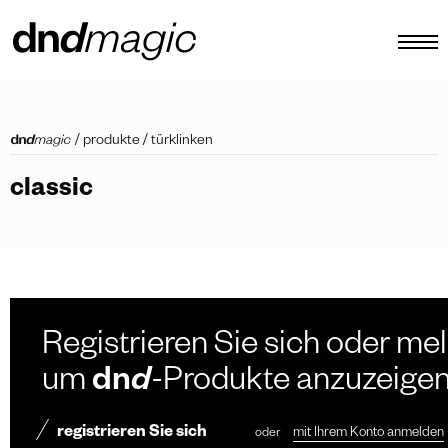
konfigurator
/
produkte
/
türklinken
kataloge
classic
produkte
virtuelle tour
video tutorial
maßgefertigte ziehgriffe
Registrieren Sie sich oder mel
Andere
um
dn
d
-Produkte anzuzeige
registrieren Sie sich
oder
mit Ihrem Konto anmelden
DE