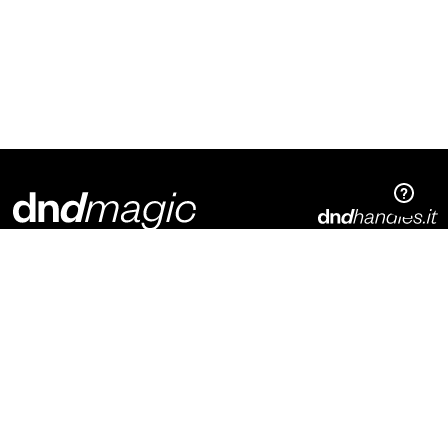
Dnd Martinelli S.r.l.
Via Piani di Mura, 2
25070 – Casto (BS)
Italia
t. +39 0365 899113
info@dndhandles.it
Abonnieren Sie den Newsletter