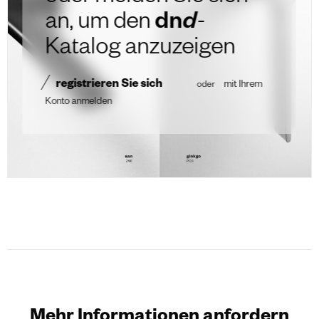
an, um den
dn
d
-
Katalog anzuzeigen
registrieren Sie sich
oder
mit Ihrem
Konto anmelden
Mehr Informationen anfordern