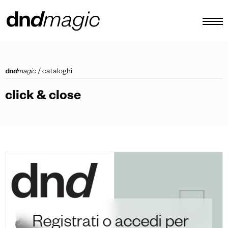
configuratore
/
cataloghi
cataloghi
click & close
prodotti
virtual tour
video tutorial
maniglioni custom
altro
Registrati o accedi per
IT