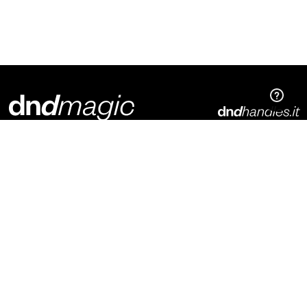
Dnd Martinelli S.r.l.
Via Piani di Mura, 2
25070 – Casto (BS)
Italia
t. +39 0365 899113
info@dndhandles.it
Iscriviti alla newsletter
E-mail
*