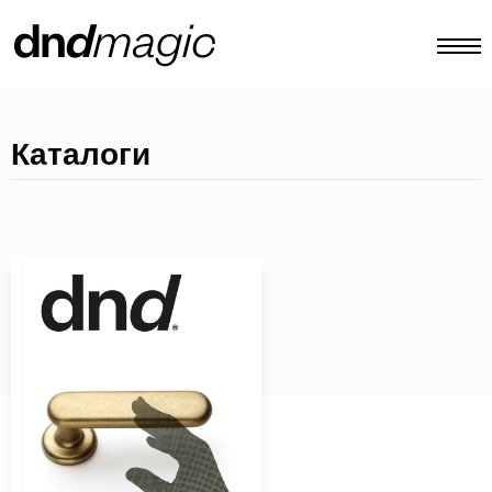
конфигуратор
Каталоги
каталоги
изделия
виртуальный тур
видеоинструкция
индивидуальные тяговые ручки
Другое
RU