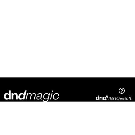
Dnd Martinelli S.r.l.
Via Piani di Mura, 2
25070 – Casto (BS)
Italia