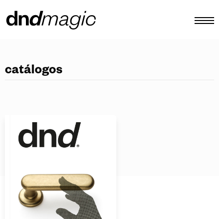
configurador
catálogos
catálogos
productos
tour virtual
vídeos tutoriales
tiradores personalizados
otro
ES