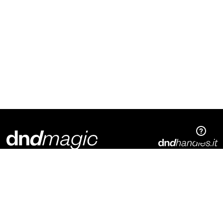
Dnd Martinelli S.r.l.
Via Piani di Mura, 2
25070 – Casto (BS)
Italia
t. +39 0365 899113
info@dndhandles.it