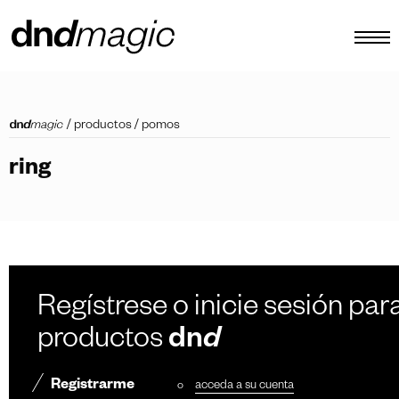
configurador
/
productos
/
pomos
catálogos
ring
productos
tour virtual
vídeos tutoriales
tiradores personalizados
Regístrese o inicie sesión para
otro
productos
dn
d
Registrarme
o
acceda a su cuenta
ES