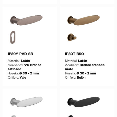
Guardar
Guardar
Descargar ficha
Descargar ficha
IP80Y-PVD-SB
IP80T-BSO
Material:
Latón
Material:
Latón
Acabado:
PVD Bronce
Acabado:
Bronce arenado
satinado
mate
Roseta:
Ø 30 - 2 mm
Roseta:
Ø 30 - 2 mm
Orificio:
Yale
Orificio:
Bulón
Guardar
Guardar
Descargar ficha
Descargar ficha