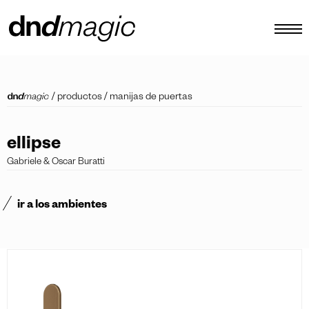
configurador
/
productos
/
manijas de puertas
catálogos
productos
ellipse
Gabriele & Oscar Buratti
tour virtual
vídeos tutoriales
ir a los ambientes
tiradores personalizados
otro
ES