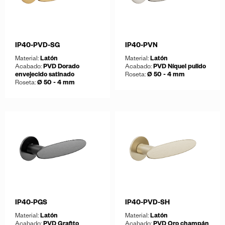
IP40-PVD-SG
IP40-PVN
Material:
Latón
Material:
Latón
Acabado:
PVD Dorado
Acabado:
PVD Níquel pulido
envejecido satinado
Roseta:
Ø 50 - 4 mm
Roseta:
Ø 50 - 4 mm
Guardar
Descargar ficha
Guardar
Descargar ficha
IP40-PGS
IP40-PVD-SH
Material:
Latón
Material:
Latón
Acabado:
PVD Grafito
Acabado:
PVD Oro champán