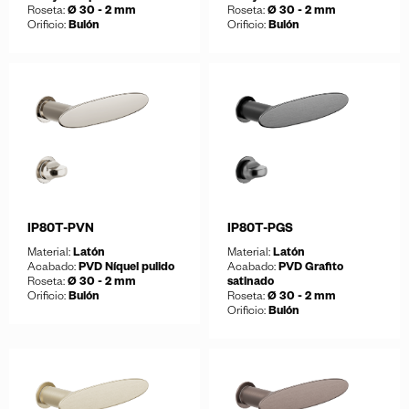
Roseta:
Ø 30 - 2 mm
Roseta:
Ø 30 - 2 mm
Orificio:
Bulón
Orificio:
Bulón
Guardar
Guardar
Descargar ficha
Descargar ficha
IP80T-PVN
IP80T-PGS
Material:
Latón
Material:
Latón
Acabado:
PVD Níquel pulido
Acabado:
PVD Grafito
Roseta:
Ø 30 - 2 mm
satinado
Orificio:
Bulón
Roseta:
Ø 30 - 2 mm
Orificio:
Bulón
Guardar
Descargar ficha
Guardar
Descargar ficha