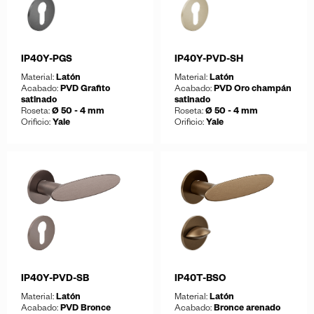
IP40Y-PGS
IP40Y-PVD-SH
Material:
Latón
Material:
Latón
Acabado:
PVD Grafito
Acabado:
PVD Oro champán
satinado
satinado
Roseta:
Ø 50 - 4 mm
Roseta:
Ø 50 - 4 mm
Orificio:
Yale
Orificio:
Yale
Guardar
Guardar
Descargar ficha
Descargar ficha
IP40Y-PVD-SB
IP40T-BSO
Material:
Latón
Material:
Latón
Acabado:
PVD Bronce
Acabado:
Bronce arenado