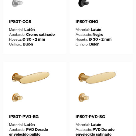
IP80T-OCS
IP80T-ONO
Material:
Latón
Material:
Latón
Acabado:
Cromo satinado
Acabado:
Negro
Roseta:
Ø 30 - 2 mm
Roseta:
Ø 30 - 2 mm
Orificio:
Bulón
Orificio:
Bulón
Guardar
Guardar
Descargar ficha
Descargar ficha
IP80T-PVD-BG
IP80T-PVD-SG
Material:
Latón
Material:
Latón
Acabado:
PVD Dorado
Acabado:
PVD Dorado
envejecido pulido
envejecido satinado