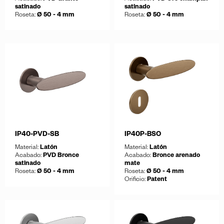
satinado
satinado
Roseta:
Ø 50 - 4 mm
Roseta:
Ø 50 - 4 mm
Guardar
Guardar
Descargar ficha
Descargar ficha
IP40-PVD-SB
IP40P-BSO
Material:
Latón
Material:
Latón
Acabado:
PVD Bronce
Acabado:
Bronce arenado
satinado
mate
Roseta:
Ø 50 - 4 mm
Roseta:
Ø 50 - 4 mm
Orificio:
Patent
Guardar
Descargar ficha
Guardar
Descargar ficha