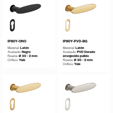
Guardar
Descargar ficha
IP80Y-ONO
IP80Y-PVD-BG
Material:
Latón
Material:
Latón
Acabado:
Negro
Acabado:
PVD Dorado
Roseta:
Ø 30 - 2 mm
envejecido pulido
Orificio:
Yale
Roseta:
Ø 30 - 2 mm
Orificio:
Yale
Guardar
Descargar ficha
Guardar
Descargar ficha