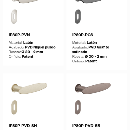
IP80P-PVN
IP80P-PGS
Material:
Latón
Material:
Latón
Acabado:
PVD Níquel pulido
Acabado:
PVD Grafito
Roseta:
Ø 30 - 2 mm
satinado
Orificio:
Patent
Roseta:
Ø 30 - 2 mm
Orificio:
Patent
Guardar
Descargar ficha
Guardar
Descargar ficha
IP80P-PVD-SH
IP80P-PVD-SB