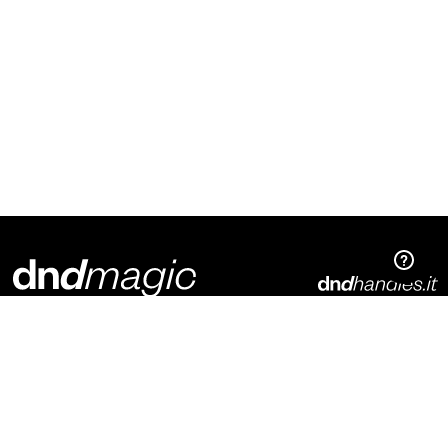
Dnd Martinelli S.r.l.
Via Piani di Mura, 2
25070 – Casto (BS)
Italia
t. +39 0365 899113
info@dndhandles.it