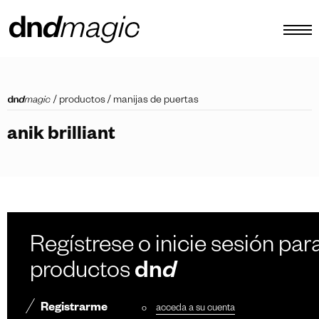
configurador
/
productos
/
manijas de puertas
catálogos
anik brilliant
productos
tour virtual
vídeos tutoriales
tiradores personalizados
Regístrese o inicie sesión para
otro
productos
dn
d
Registrarme
o
acceda a su cuenta
ES