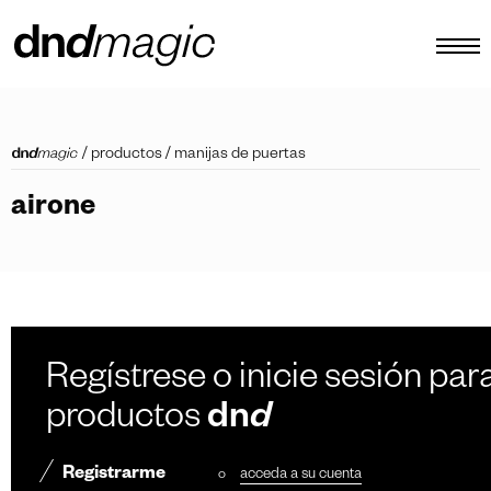
configurador
/
productos
/
manijas de puertas
catálogos
airone
productos
tour virtual
vídeos tutoriales
tiradores personalizados
Regístrese o inicie sesión para
otro
productos
dn
d
Registrarme
o
acceda a su cuenta
ES