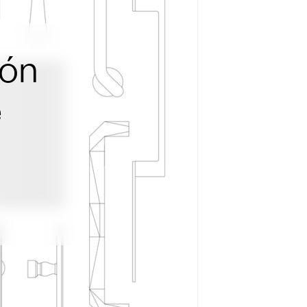
ión
e