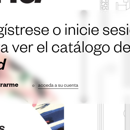
ístrese o inicie ses
a ver el catálogo d
d
trarme
acceda a su cuenta
o