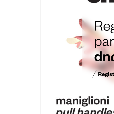
Reg
par
dn
Regis