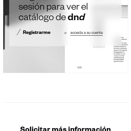
sesión para ver el
catálogo de
dn
d
Registrarme
o
acceda a su cuenta
Solicitar más información