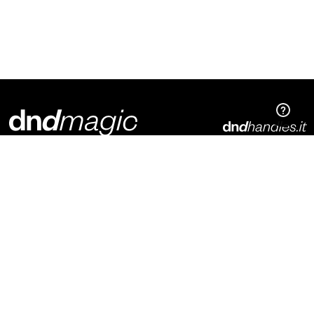
Dnd Martinelli S.r.l.
Via Piani di Mura, 2
25070 – Casto (BS)
Italia
t. +39 0365 899113
info@dndhandles.it
Suscríbete al boletín
Correo electrónico
*