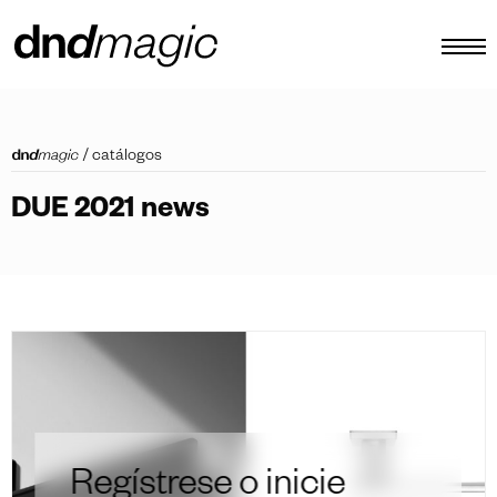
configurador
/
catálogos
catálogos
DUE 2021 news
productos
tour virtual
vídeos tutoriales
tiradores personalizados
otro
Regístrese o inicie
ES