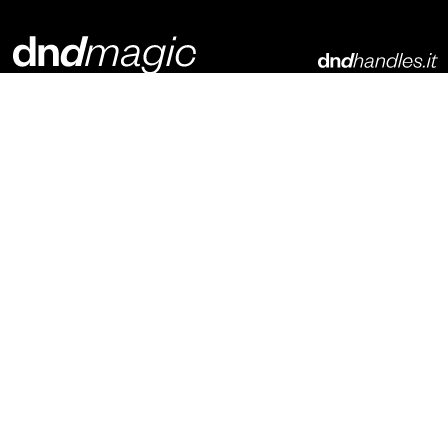
Dnd Martinelli S.r.l.
Via Piani di Mura, 2
25070 – Casto (BS)
Italia
t. +39 0365 899113
info@dndhandles.it
Подпишитесь на рассылку
Электронная почта
*
конфигуратор
материалы для скачивания