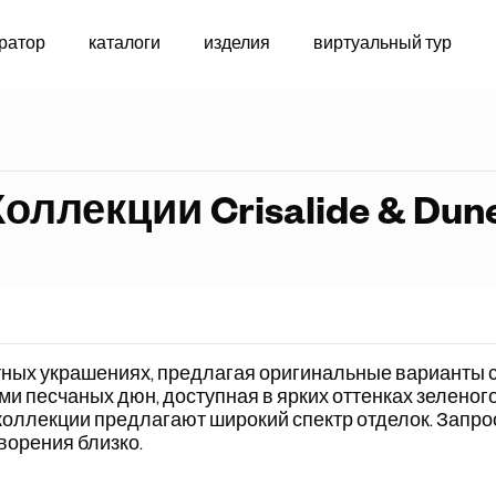
ратор
каталоги
изделия
виртуальный тур
индивидуальн
ллекции Crisalide & Dun
тных украшениях
, предлагая оригинальные варианты с
ми песчаных дюн,
доступная в ярких оттенках зеленого
коллекции предлагают широкий спектр отделок. Запрос
ворения близко.