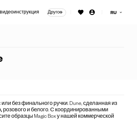
видеоинструкция
Другое
RU
ые тяговые ручки
e
 или без финального ручки. Dune, сделанная из
, розового и белого
. С координированными
ите образцы Magic Box у нашей коммерческой