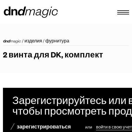
конфигуратор
/
изделия
/
фурнитура
каталоги
2 винта для DK, комплект
изделия
виртуальный тур
видеоинструкция
индивидуальные тяговые ручки
Зарегистрируйтесь или 
Другое
чтобы просмотреть про
зарегистрироваться
или
войти в свою уче
RU