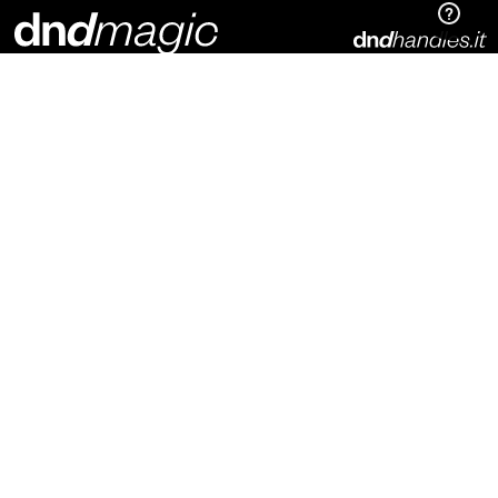
Dnd Martinelli S.r.l.
Via Piani di Mura, 2
25070 – Casto (BS)
Italia
t. +39 0365 899113
info@dndhandles.it
Подпишитесь на рассылку
Электронная почта
*
конфигуратор
материалы для скачивания