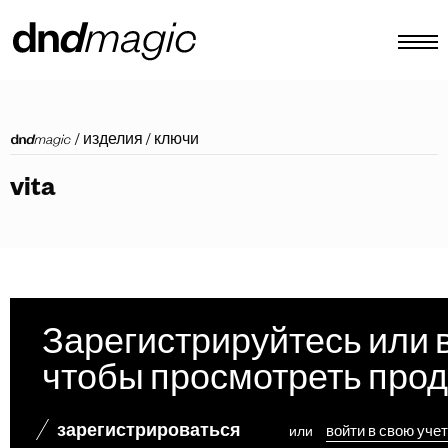
конфигуратор
/
изделия
/
ключи
каталоги
vita
изделия
виртуальный тур
видеоинструкция
индивидуальные тяговые ручки
Зарегистрируйтесь или 
Другое
чтобы просмотреть про
зарегистрироваться
или
войти в свою уче
RU