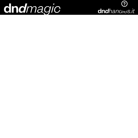
Dnd Martinelli S.r.l.
Via Piani di Mura, 2
25070 – Casto (BS)
Italia
t. +39 0365 899113
info@dndhandles.it
Подпишитесь на рассылку
Электронная почта
*
конфигуратор
материалы для скачивания