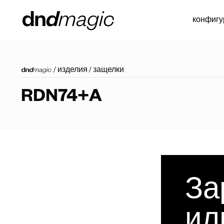
конфигу
/
изделия
/
защелки
RDN74+A
За