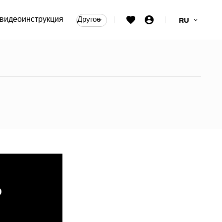
видеоинструкция
Другое
RU
ые тяговые ручки
ь