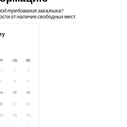
формацию
од требования заказчика
?
ости от наличия свободных мест.