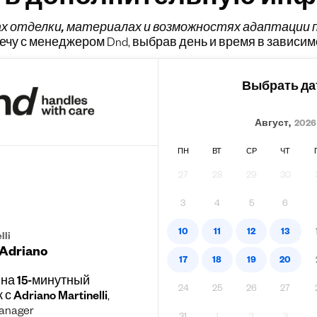
ть дополнительную ин
ах
отделки, материалах и возможностях адаптации п
чу с менеджером Dnd, выбрав день и время в зависим