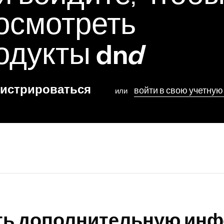
и войдите, чтоб
осмотреть
одукты
dn
d
гистрироваться
войти в свою учетную
или