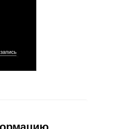
ы
 запись