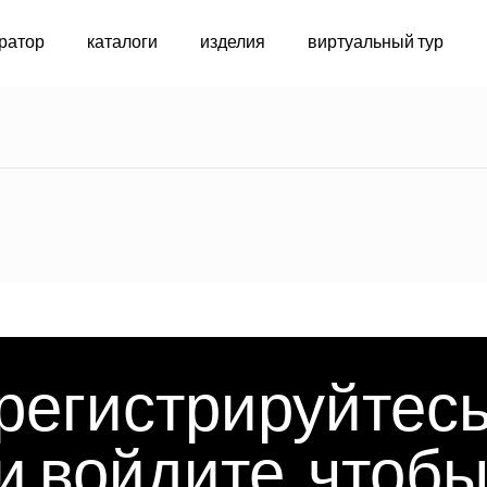
ратор
каталоги
изделия
виртуальный тур
индивидуальн
регистрируйтес