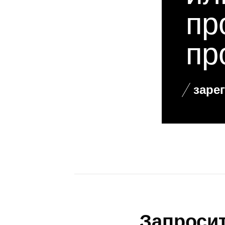
ил
пр
пр
заре