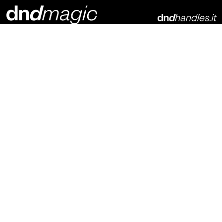
Dnd Martinelli S.r.l.
Via Piani di Mura, 2
25070 – Casto (BS)
Italia
t. +39 0365 899113
info@dndhandles.it
Подпишитесь на рассылку
Электронная почта
*
конфигуратор
материалы для скачивания