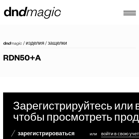
конфигуратор
/
изделия
/
защелки
каталоги
RDN50+A
изделия
виртуальный тур
видеоинструкция
индивидуальные тяговые ручки
Зарегистрируйтесь или 
Другое
чтобы просмотреть про
зарегистрироваться
или
войти в свою уче
RU