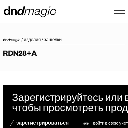
конфигуратор
/
изделия
/
защелки
каталоги
RDN28+A
изделия
виртуальный тур
видеоинструкция
индивидуальные тяговые ручки
Зарегистрируйтесь или 
Другое
чтобы просмотреть про
зарегистрироваться
или
войти в свою уче
RU