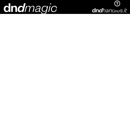
Dnd Martinelli S.r.l.
Via Piani di Mura, 2
25070 – Casto (BS)
Italia
t. +39 0365 899113
info@dndhandles.it
Подпишитесь на рассылку
Электронная почта
*
конфигуратор
материалы для скачивания