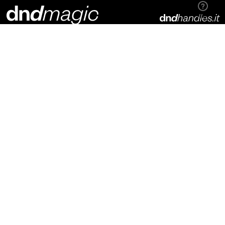
Dnd Martinelli S.r.l.
Via Piani di Mura, 2
25070 – Casto (BS)
Italia
t. +39 0365 899113
info@dndhandles.it
Подпишитесь на рассылку
Электронная почта
*
конфигуратор
материалы для скачивания