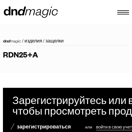
конфигуратор
/
изделия
/
защелки
каталоги
RDN25+A
изделия
виртуальный тур
видеоинструкция
индивидуальные тяговые ручки
Зарегистрируйтесь или 
Другое
чтобы просмотреть про
зарегистрироваться
или
войти в свою уче
RU