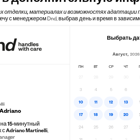
ть дополнительную ин
ах
отделки, материалах и возможностях адаптации п
чу с менеджером Dnd, выбрав день и время в зависим