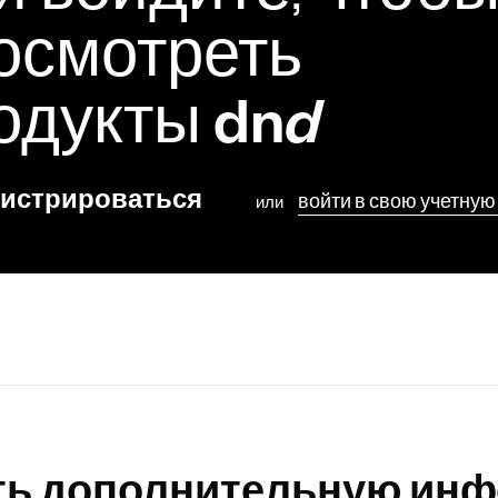
и войдите, чтоб
осмотреть
одукты
dn
d
гистрироваться
войти в свою учетную
или