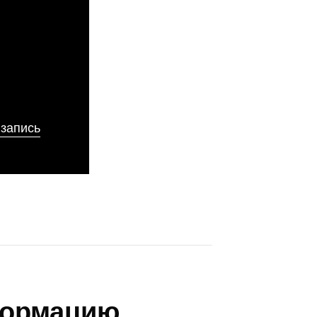
ы
 запись