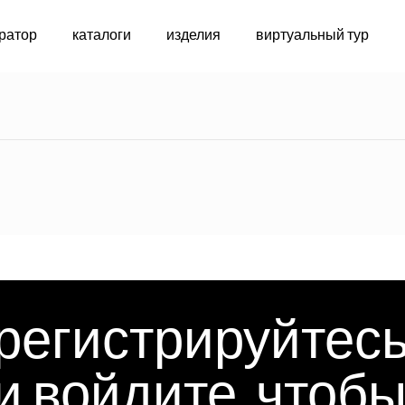
ратор
каталоги
изделия
виртуальный тур
индивидуальн
регистрируйтес