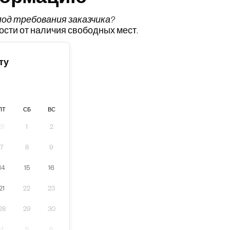
формацию
од требования заказчика
?
ости от наличия свободных мест.