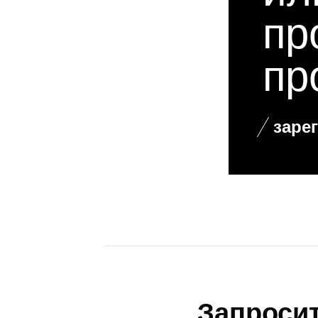
ил
пр
пр
заре