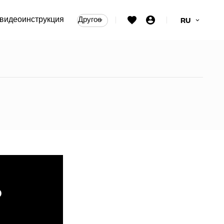
видеоинструкция
Другое
RU
ые тяговые ручки
ь