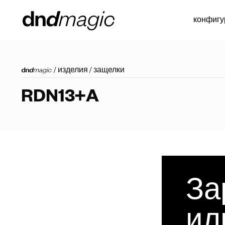
конфигу
/
изделия
/
защелки
RDN13+A
За