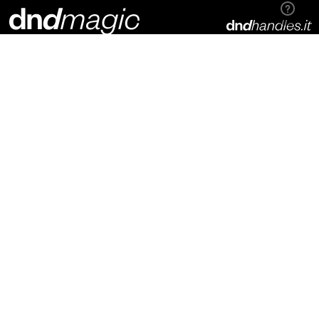
Dnd Martinelli S.r.l.
Via Piani di Mura, 2
25070 – Casto (BS)
Italia
t. +39 0365 899113
info@dndhandles.it
Подпишитесь на рассылку
Электронная почта
*
конфигуратор
материалы для скачивания