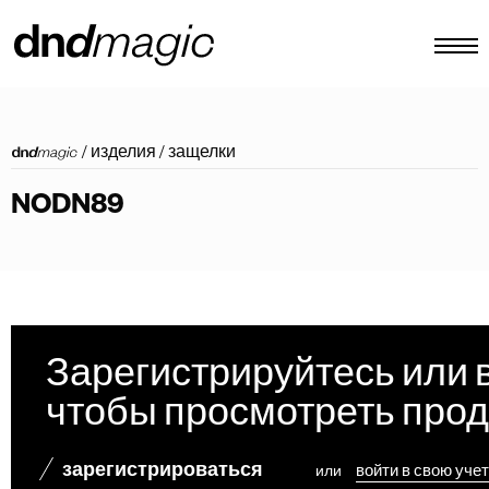
конфигуратор
/
изделия
/
защелки
каталоги
NODN89
изделия
виртуальный тур
видеоинструкция
индивидуальные тяговые ручки
Зарегистрируйтесь или 
Другое
чтобы просмотреть про
зарегистрироваться
или
войти в свою уче
RU