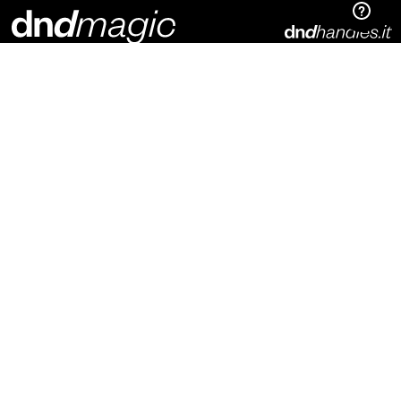
Dnd Martinelli S.r.l.
Via Piani di Mura, 2
25070 – Casto (BS)
Italia
t. +39 0365 899113
info@dndhandles.it
Подпишитесь на рассылку
Электронная почта
*
конфигуратор
материалы для скачивания