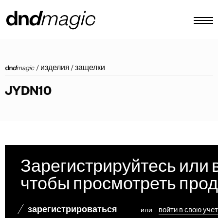
конфигуратор
/
изделия
/
защелки
каталоги
JYDN10
изделия
виртуальный тур
видеоинструкция
индивидуальные тяговые ручки
Зарегистрируйтесь или 
Другое
чтобы просмотреть про
зарегистрироваться
или
войти в свою уче
RU