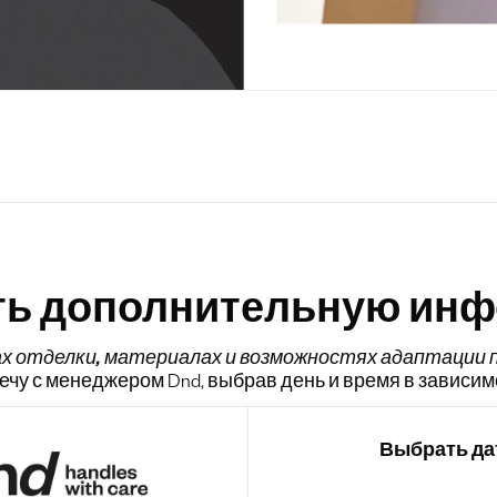
ть дополнительную ин
ах
отделки, материалах и возможностях адаптации п
чу с менеджером Dnd, выбрав день и время в зависим