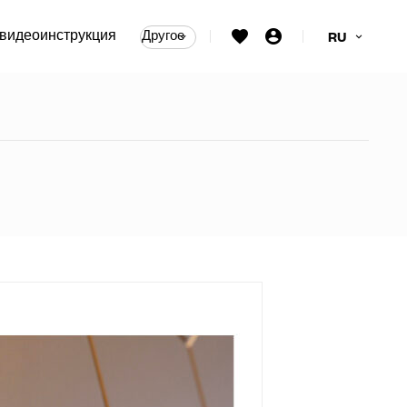
видеоинструкция
Другое
RU
ые тяговые ручки