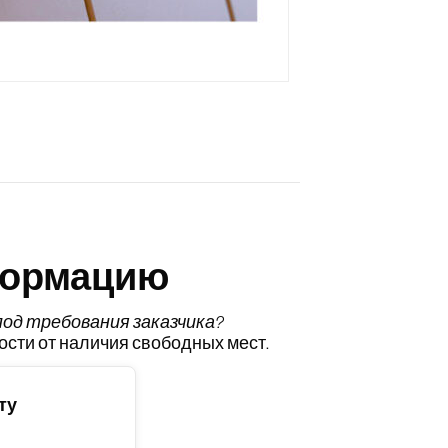
формацию
од требования заказчика
?
ости от наличия свободных мест.