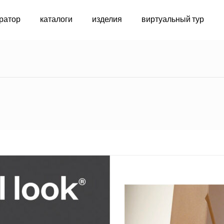
ратор
каталоги
изделия
виртуальный тур
индивидуальн