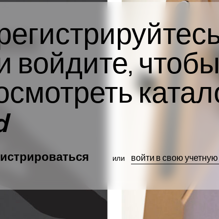
регистрируйтес
и войдите, чтоб
осмотреть катал
d
гистрироваться
войти в свою учетную
или