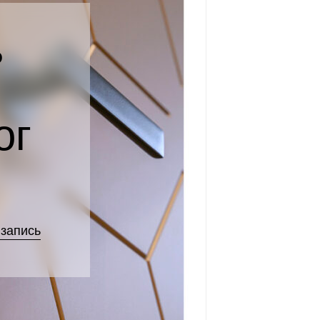
ь
ы
ог
 запись