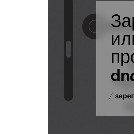
За
ил
пр
dn
заре