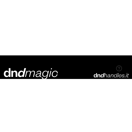
Dnd Martinelli S.r.l.
Via Piani di Mura, 2
25070 – Casto (BS)
Italia
t. +39 0365 899113
info@dndhandles.it