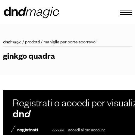
configuratore
/
prodotti
/
maniglie per porte scorrevoli
cataloghi
ginkgo quadra
prodotti
virtual tour
video tutorial
maniglioni custom
Registrati o accedi per visuali
altro
dn
d
registrati
oppure
accedi al tuo account
IT