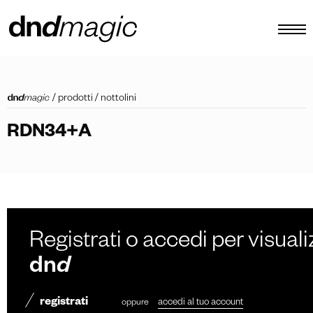
configuratore
/
prodotti
/
nottolini
cataloghi
RDN34+A
prodotti
virtual tour
video tutorial
maniglioni custom
Registrati o accedi per visuali
altro
dn
d
registrati
oppure
accedi al tuo account
IT