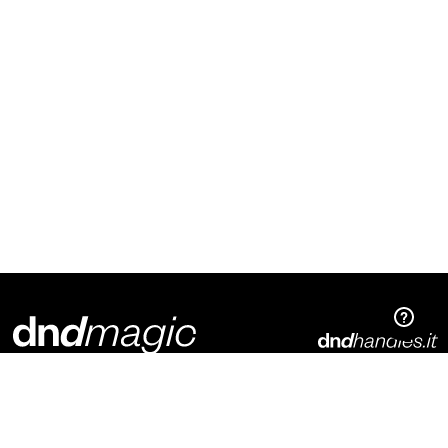
Dnd Martinelli S.r.l.
Via Piani di Mura, 2
25070 – Casto (BS)