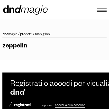
configuratore
/
prodotti
/
maniglioni
cataloghi
zeppelin
prodotti
virtual tour
video tutorial
maniglioni custom
Registrati o accedi per visuali
altro
dn
d
registrati
oppure
accedi al tuo account
IT