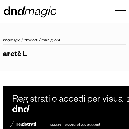
configuratore
/
prodotti
/
maniglioni
cataloghi
aretè L
prodotti
virtual tour
video tutorial
maniglioni custom
Registrati o accedi per visuali
altro
dn
d
registrati
oppure
accedi al tuo account
IT