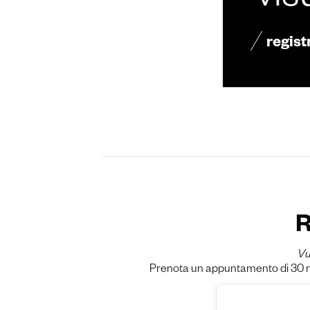
vis
regist
R
Vu
Prenota un appuntamento di 30 min