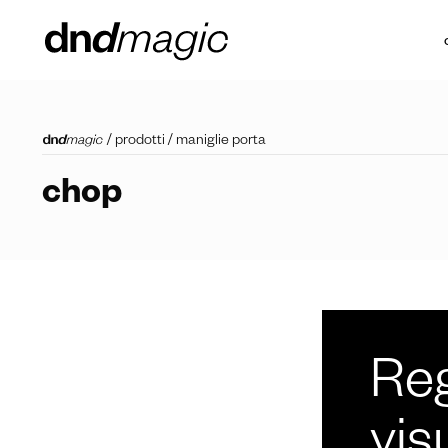
/
prodotti
/
maniglie porta
chop
Reg