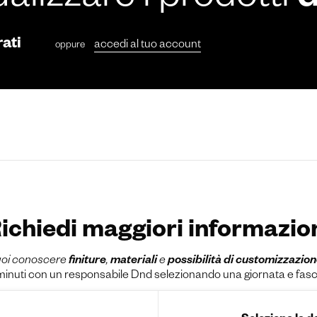
ualizzare i prodotti
rati
accedi al tuo account
oppure
ichiedi maggiori informazio
oi conoscere
finiture
,
materiali
e
possibilità di customizzazio
uti con un responsabile Dnd selezionando una giornata e fascia o