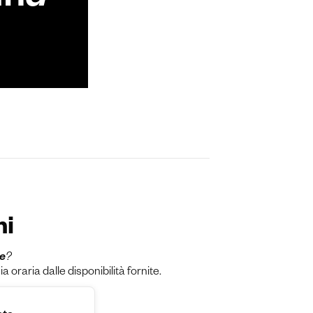
dn
d
ni
ne
?
raria dalle disponibilità fornite.