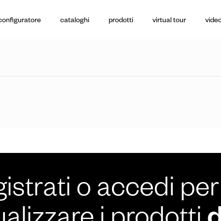
configuratore
cataloghi
prodotti
virtual tour
video
istrati o accedi per