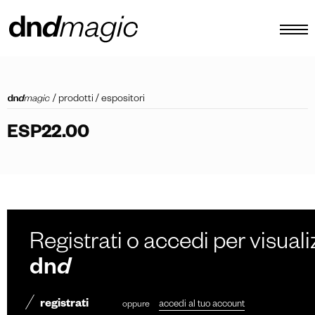
configuratore
/
prodotti
/
espositori
cataloghi
ESP22.00
prodotti
virtual tour
video tutorial
maniglioni custom
Registrati o accedi per visuali
altro
dn
d
registrati
oppure
accedi al tuo account
IT