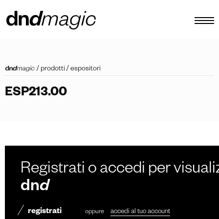
configuratore
/
prodotti
/
espositori
cataloghi
ESP213.00
prodotti
virtual tour
video tutorial
maniglioni custom
Registrati o accedi per visuali
altro
dn
d
registrati
oppure
accedi al tuo account
IT