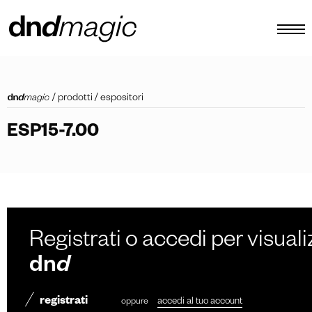
configuratore
/
prodotti
/
espositori
cataloghi
ESP15-7.00
prodotti
virtual tour
video tutorial
maniglioni custom
Registrati o accedi per visuali
altro
dn
d
registrati
oppure
accedi al tuo account
IT