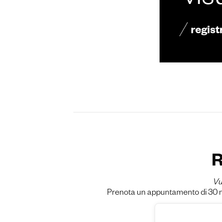
vis
regist
R
Vu
Prenota un appuntamento di 30 min