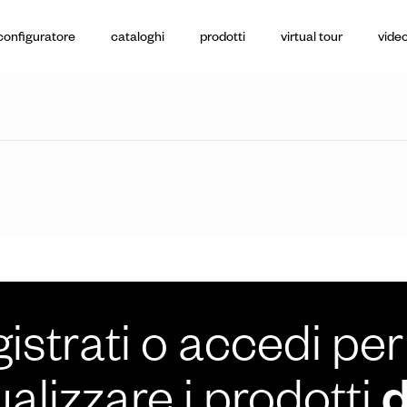
configuratore
cataloghi
prodotti
virtual tour
video
istrati o accedi per