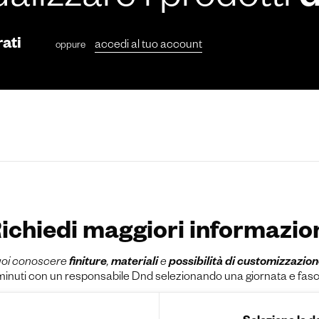
ualizzare i prodotti
rati
accedi al tuo account
oppure
ichiedi maggiori informazio
oi conoscere
finiture
,
materiali
e
possibilità di customizzazio
uti con un responsabile Dnd selezionando una giornata e fascia o