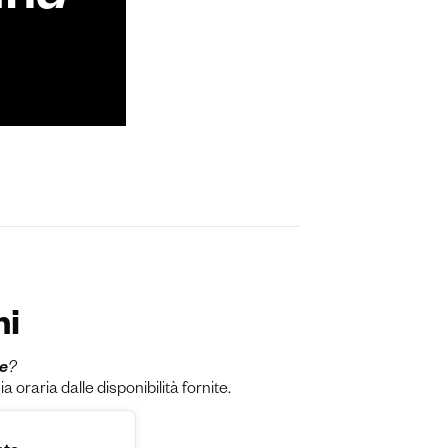
dn
d
ni
ne
?
raria dalle disponibilità fornite.