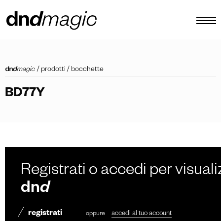
configuratore
/
prodotti
/
bocchette
cataloghi
BD77Y
prodotti
virtual tour
video tutorial
maniglioni custom
Registrati o accedi per visuali
altro
dn
d
registrati
oppure
accedi al tuo account
IT