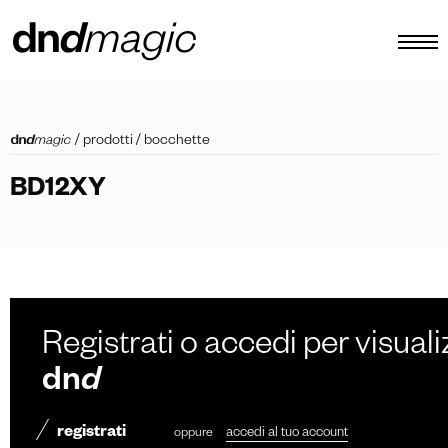
configuratore
/
prodotti
/
bocchette
cataloghi
BD12XY
prodotti
virtual tour
video tutorial
maniglioni custom
Registrati o accedi per visuali
altro
dn
d
registrati
oppure
accedi al tuo account
IT