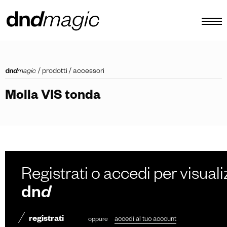
configuratore
/
prodotti
/
accessori
cataloghi
Molla VIS tonda
prodotti
virtual tour
video tutorial
maniglioni custom
Registrati o accedi per visuali
altro
dn
d
registrati
oppure
accedi al tuo account
IT