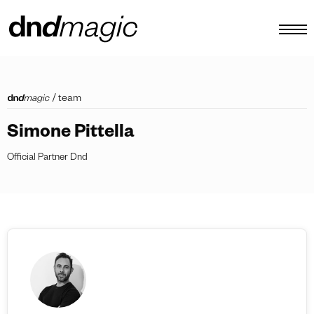
configurateur
/
team
catalogues
Simone Pittella
produits
Official Partner Dnd
tour virtuel
tutoriels vidéos
poignées de tirage personnalisées
autre
FR