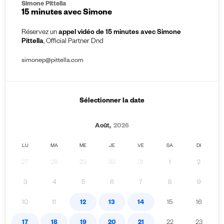
Simone Pittella
15 minutes avec Simone
Réservez un
appel vidéo de 15 minutes avec Simone
Pittella
, Official Partner Dnd
simonep@pittella.com
Sélectionner la date
Août,
2026
LU
MA
ME
JE
VE
SA
DI
27
28
29
30
31
1
2
3
4
5
6
7
8
9
10
11
12
13
14
15
16
17
18
19
20
21
22
23