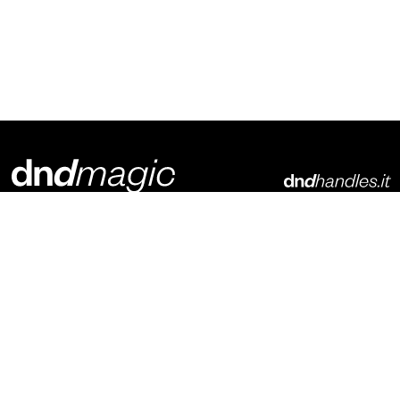
Dnd Martinelli S.r.l.
Via Piani di Mura, 2
25070 – Casto (BS)
Italia
t. +39 0365 899113
info@dndhandles.it
Abonnez-vous à la newsletter