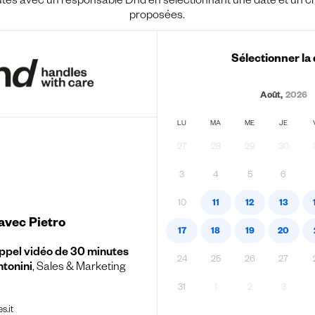
es avec un responsable Dnd en sélectionnant une date et un crén
proposées.