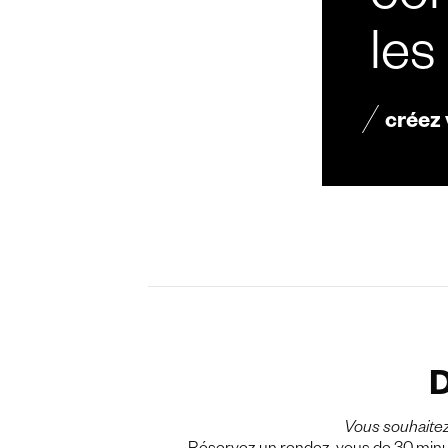
con
les
créez
D
Vous souhaite