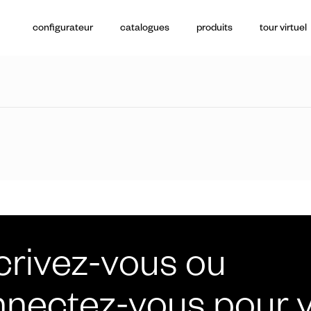
configurateur
catalogues
produits
tour virtuel
poignées de t
crivez-vous ou