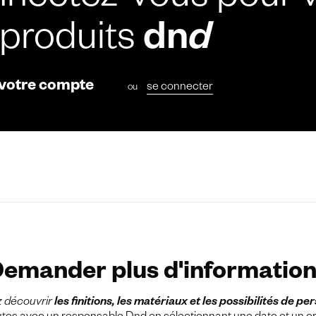
nectez-vous pour v
 produits
dn
d
 votre compte
se connecter
ou
emander plus d'informatio
z découvrir
les finitions, les matériaux et les possibilités de pe