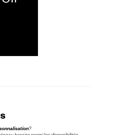
oir
ns
rsonnalisation
?