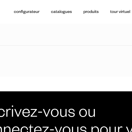
configurateur
catalogues
produits
tour virtuel
poignées de t
crivez-vous ou