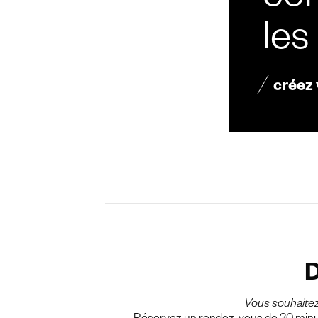
con
les
créez
D
Vous souhaite