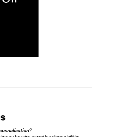
oir
ns
rsonnalisation
?