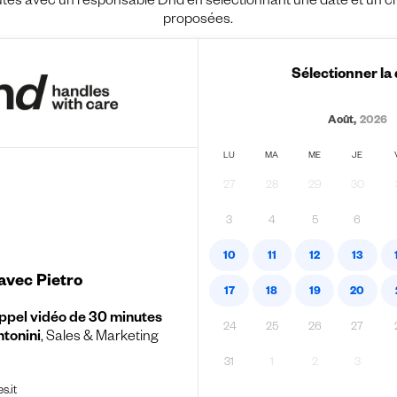
es avec un responsable Dnd en sélectionnant une date et un crén
proposées.