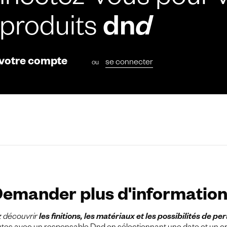
nectez-vous pour v
 produits
dn
d
 votre compte
se connecter
ou
emander plus d'informatio
z découvrir
les finitions, les matériaux et les possibilités de pe