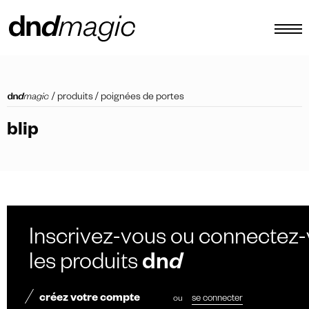
configurateur
/
produits
/
poignées de portes
catalogues
blip
produits
tour virtuel
tutoriels vidéos
poignées de tirage personnalisées
Inscrivez-vous ou connectez-
autre
les produits
dn
d
créez votre compte
ou
se connecter
FR